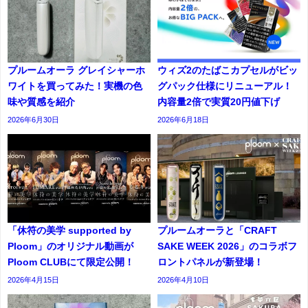
プルームオーラ グレイシャーホ
ウィズ2のたばこカプセルがビッ
ワイトを買ってみた！実機の色
グパック仕様にリニューアル！
味や質感を紹介
内容量2倍で実質20円値下げ
2026年6月30日
2026年6月18日
「休符の美学 supported by
プルームオーラと「CRAFT
Ploom」のオリジナル動画が
SAKE WEEK 2026」のコラボフ
Ploom CLUBにて限定公開！
ロントパネルが新登場！
2026年4月15日
2026年4月10日